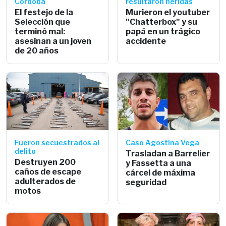
Córdoba
resultaron heridas
El festejo de la
Murieron el youtuber
Selección que
"Chatterbox" y su
terminó mal:
papá en un trágico
asesinan a un joven
accidente
de 20 años
Fueron secuestrados al
Caso Agostina Vega
delito
Trasladan a Barrelier
Destruyen 200
y Fassetta a una
caños de escape
cárcel de máxima
adulterados de
seguridad
motos