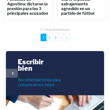
Agostina: dictaron la
salvajemente
presión para los 3
agredido en un
principales acusados
partido de fútbol
0 - 24 de 1019 artículos
1
2
3
›
»
Escribir
bien
chevron_right
Recomendaciones para
comunicarnos mejor.