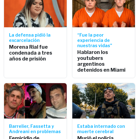
La defensa pidió la
“Fue la peor
excarcelación
experiencia de
nuestras vidas"
Morena Rial fue
Hablaron los
condenada a tres
youtubers
años de prisión
argentinos
detenidos en Miami
Barrelier, Fassetta y
Estaba internado con
Andreani en problemas
muerte cerebral
Femicidio de
Murió el policía