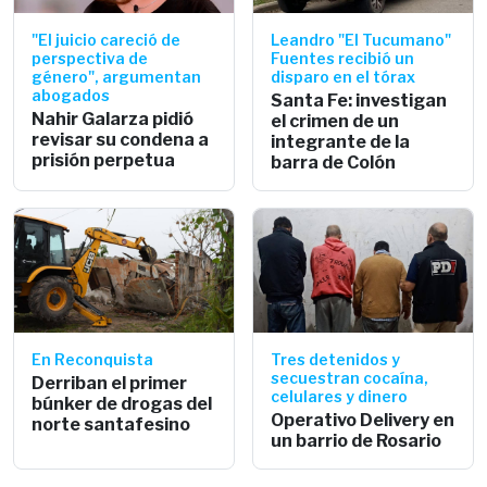
"El juicio careció de
Leandro "El Tucumano"
perspectiva de
Fuentes recibió un
género", argumentan
disparo en el tórax
abogados
Santa Fe: investigan
Nahir Galarza pidió
el crimen de un
revisar su condena a
integrante de la
prisión perpetua
barra de Colón
En Reconquista
Tres detenidos y
secuestran cocaína,
Derriban el primer
celulares y dinero
búnker de drogas del
Operativo Delivery en
norte santafesino
un barrio de Rosario