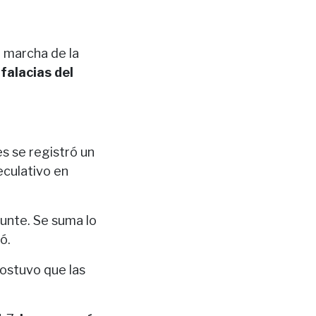
a marcha de la
falacias del
es se registró un
eculativo en
punte. Se suma lo
ó.
sostuvo que las