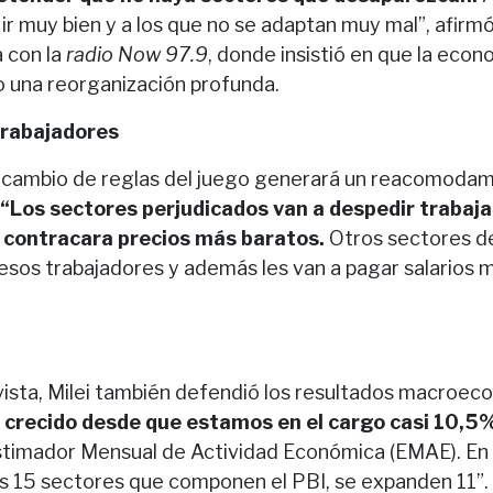
 ir muy bien y a los que no se adaptan muy mal”, afirm
a con la
radio Now 97.9
, donde insistió en que la eco
 una reorganización profunda.
trabajadores
l cambio de reglas del juego generará un reacomodam
“Los sectores perjudicados van a despedir trabaja
 contracara precios más baratos.
Otros sectores d
esos trabajadores y además les van a pagar salarios m
vista, Milei también defendió los resultados macroec
crecido desde que estamos en el cargo casi 10,5%
Estimador Mensual de Actividad Económica (EMAE). En 
os 15 sectores que componen el PBI, se expanden 11”.