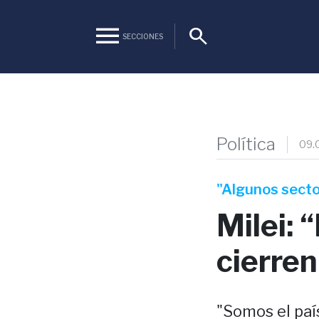
menu
search
SECCIONES
Política
09.
"Algunos sect
Milei: 
cierre
"Somos el país