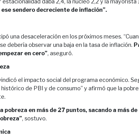
r estacionalidad daba 2,4, la núcleo 2,2 y la mayorista 
 ese sendero decreciente de inflación”.
ticipó una desaceleración en los próximos meses. “Cua
se debería observar una baja en la tasa de inflación.
P
 empezar en cero”
, aseguró.
reza
vindicó el impacto social del programa económico. Segú
o histórico de PBI y de consumo” y afirmó que la pobre
te.
a pobreza en más de 27 puntos, sacando a más de 
pobreza”
, sostuvo.
mica