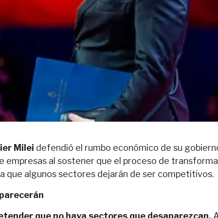
ier Milei
defendió el rumbo económico de su gobierno 
re empresas al sostener que el proceso de transform
ca que algunos sectores dejarán de ser competitivos.
parecerán
etender que no haya sectores que desaparezcan.
A