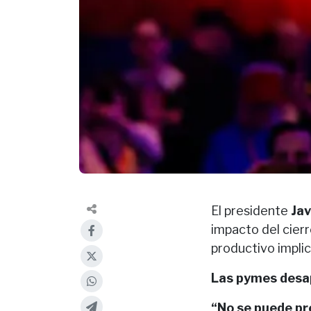
El presidente
Jav
impacto del cier
productivo impli
Las pymes desa
“No se puede pr