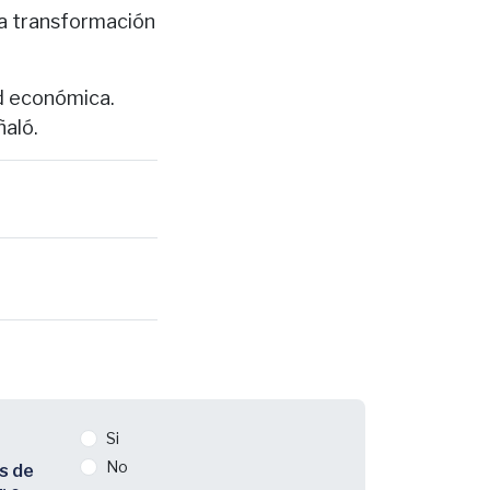
na transformación
d económica.
ñaló.
Si
No
s de