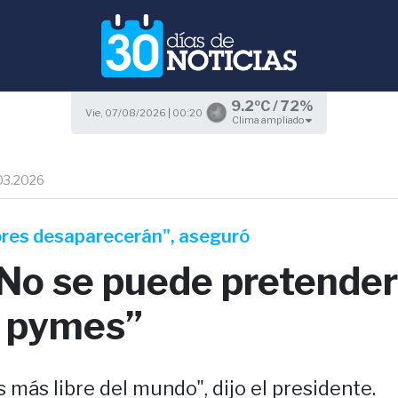
9.2ºC / 72%
Vie, 07/08/2026 | 00:20
Clima ampliado
03.2026
ores desaparecerán", aseguró
“No se puede pretende
n pymes”
 más libre del mundo", dijo el presidente.