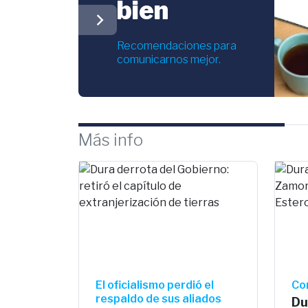
bien
chevron_right
Recomendaciones para
comunicarnos mejor.
Más info
El oficialismo perdió el
Co
respaldo de sus aliados
Du