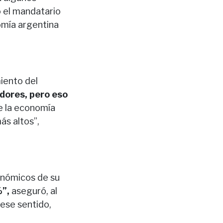
ó el mandatario
nomía argentina
iento del
dores, pero eso
e la economía
ás altos”,
onómicos de su
”,
aseguró, al
ese sentido,