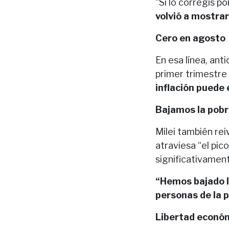
“Si lo corregís po
volvió a mostrar
Cero en agosto
En esa línea, an
primer trimestre 
inflación puede
Bajamos la pob
Milei también rei
atraviesa “el pic
significativamen
“Hemos bajado l
personas de la 
Libertad econó