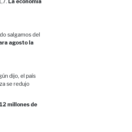
1,7.
La economía
ndo salgamos del
ara agosto la
n dijo, el país
za se redujo
12 millones de