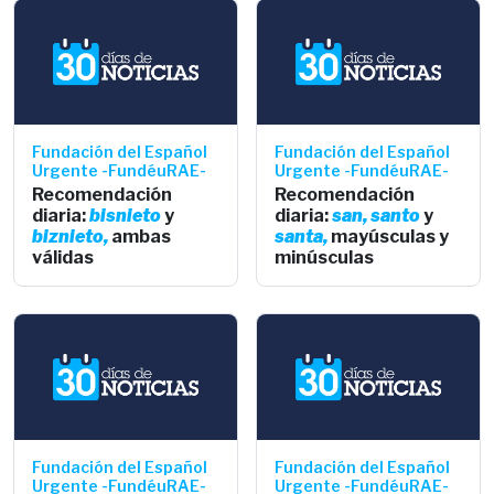
Fundación del Español
Fundación del Español
Urgente -FundéuRAE-
Urgente -FundéuRAE-
Recomendación
Recomendación
diaria:
bisnieto
y
diaria:
san,
santo
y
biznieto,
ambas
santa,
mayúsculas y
válidas
minúsculas
Fundación del Español
Fundación del Español
Urgente -FundéuRAE-
Urgente -FundéuRAE-