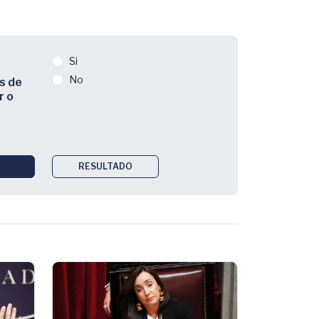
Si
No
s de
r o
RESULTADO