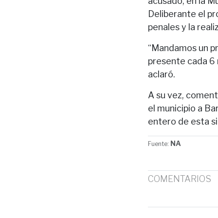
acusado, en la Mu
Deliberante el p
penales y la real
“Mandamos un pro
presente cada 6 
aclaró.
A su vez, coment
el municipio a Ba
entero de esta si
NA
Fuente:
COMENTARIOS