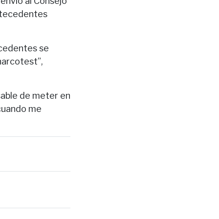
 envió al Consejo
antecedentes
ecedentes se
narcotest”,
sable de meter en
, cuando me