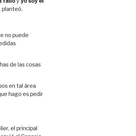
 falló
y
yo soy el
 planteó.
ue no puede
medidas
has de las cosas
os en tal área
que hago es pedir
r, el principal