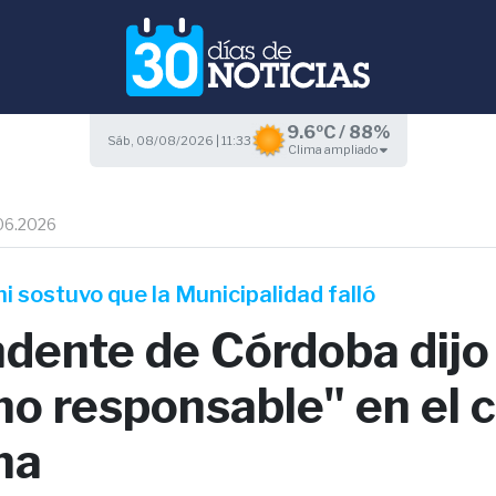
9.6ºC / 88%
Sáb, 08/08/2026 | 11:33
Clima ampliado
06.2026
i sostuvo que la Municipalidad falló
ndente de Córdoba dijo 
o responsable" en el 
na